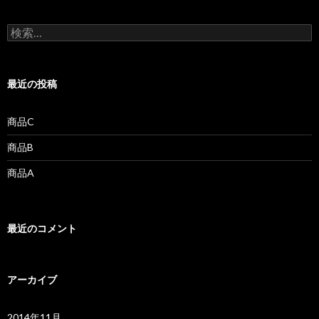
ビ
検
ゲ
索
:
ー
最近の投稿
シ
ョ
商品C
ン
商品B
商品A
最近のコメント
アーカイブ
2014年11月