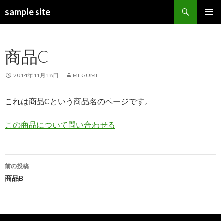
検
sample site
索
コ
メインメ
ン
ニュー
テ
商品C
ン
ツ
へ
2014年11月18日
MEGUMI
ス
キ
これは商品Cという商品名のページです。
ッ
プ
この商品について問い合わせる
前の投稿
投
商品B
稿
ナ